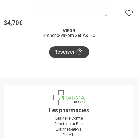
34
,
70
€
VIFOR
Broncho-vaxom Gel. Ad. 30
Réserver
Les pharmacies
Braine-le-Comte
Ermeton-sur-Biert
Estinnes-au-Val
Floreffe