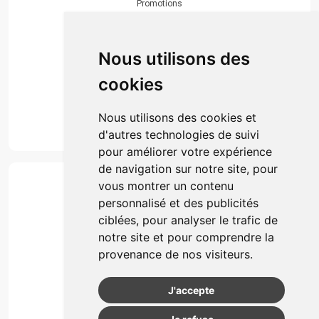
Promotions
Envoi d’ordonnance
Prise de rendez-vous
Click & collect
Nous utilisons des
Actualités & conseils
Événements
cookies
Marques
Suivez-nous
Nous utilisons des cookies et
d'autres technologies de suivi
pour améliorer votre expérience
de navigation sur notre site, pour
Paiement
vous montrer un contenu
Simple, rapide et 100% sécurisé
personnalisé et des publicités
ciblées, pour analyser le trafic de
notre site et pour comprendre la
Retrait & Livriason
provenance de nos visiteurs.
Retrait à la pharmacie
Retrait en automate ou Locker
J'accepte
Livraison chez vous