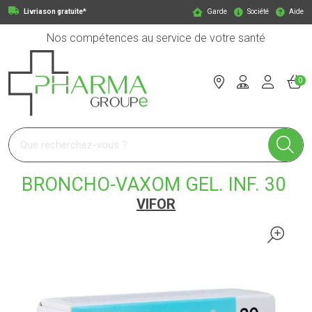
Livriason gratuite*
Garde
Société
Aide
Nos compétences au service de votre santé
0
Pharmagroupe Votre pharmacie en ligne à votre service
BRONCHO-VAXOM GEL. INF. 30
VIFOR