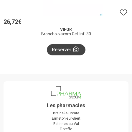
26
,
72
€
VIFOR
Broncho-vaxom Gel. Inf. 30
Réserver
Les pharmacies
Braine-le-Comte
Ermeton-sur-Biert
Estinnes-au-Val
Floreffe