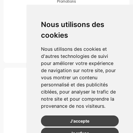
Promotions
Envoi d’ordonnance
Prise de rendez-vous
Click & collect
Nous utilisons des
Actualités & conseils
Événements
cookies
Marques
Suivez-nous
Nous utilisons des cookies et
d'autres technologies de suivi
pour améliorer votre expérience
de navigation sur notre site, pour
Paiement
vous montrer un contenu
Simple, rapide et 100% sécurisé
personnalisé et des publicités
ciblées, pour analyser le trafic de
notre site et pour comprendre la
Retrait & Livriason
provenance de nos visiteurs.
Retrait à la pharmacie
Retrait en automate ou Locker
J'accepte
Livraison chez vous