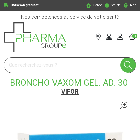
Livriason gratuite*
Garde
Société
Aide
Nos compétences au service de votre santé
0
Pharmagroupe Votre pharmacie en ligne à votre service
BRONCHO-VAXOM GEL. AD. 30
VIFOR