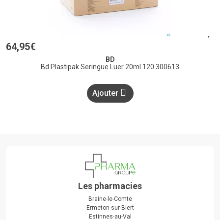
64
,
95
€
BD
Bd Plastipak Seringue Luer 20ml 120 300613
Ajouter
Les pharmacies
Braine-le-Comte
Ermeton-sur-Biert
Estinnes-au-Val