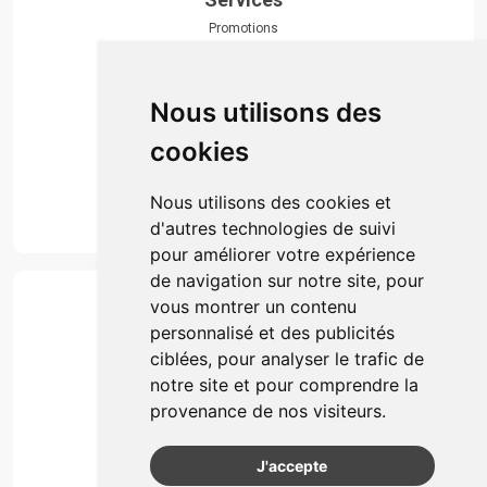
Promotions
Envoi d’ordonnance
Prise de rendez-vous
Click & collect
Nous utilisons des
Actualités & conseils
Événements
cookies
Marques
Suivez-nous
Nous utilisons des cookies et
d'autres technologies de suivi
pour améliorer votre expérience
de navigation sur notre site, pour
Paiement
vous montrer un contenu
Simple, rapide et 100% sécurisé
personnalisé et des publicités
ciblées, pour analyser le trafic de
notre site et pour comprendre la
Retrait & Livriason
provenance de nos visiteurs.
Retrait à la pharmacie
Retrait en automate ou Locker
J'accepte
Livraison chez vous