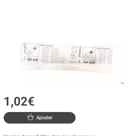
1
,
02
€
Ajouter