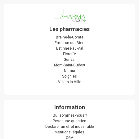
Les pharmacies
Braine-le-Comte
Ermeton-sur-Biert
Estinnes-au-Val
Floreffe
Genval
Mont-Saint-Guibert
Namur
Soignies
Villers-la-Ville
Information
Qui sommes-nous ?
Poser une question
Déclarer un effet indésirable
Mentions légales
CGV