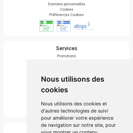
Données personnelles
Cookies
Préférences Cookies
Services
Promotions
Envoi d’ordonnance
Prise de rendez-vous
Click & collect
Nous utilisons des
Actualités & conseils
Événements
cookies
Marques
Suivez-nous
Nous utilisons des cookies et
d'autres technologies de suivi
pour améliorer votre expérience
de navigation sur notre site, pour
Paiement
vous montrer un contenu