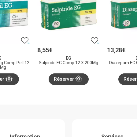
8
,
55
€
13
,
28
€
G
EG
g Comp Pell 12
Sulpiride EG Comp 12 X 200Mg
0Mg
er
Réserver
Réser
Information
Services