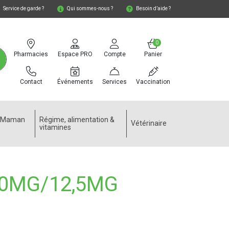
Service de garde ?
Qui sommes-nous ?
Besoin d’aide ?
0
Pharmacies
Espace PRO
Compte
Panier
Contact
Événements
Services
Vaccination
e Maman
Régime, alimentation &
Vétérinaire
vitamines
50MG/12,5MG