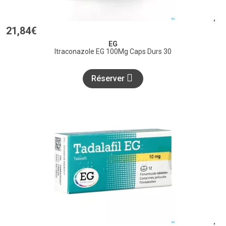
21
,
84
€
EG
Itraconazole EG 100Mg Caps Durs 30
Réserver