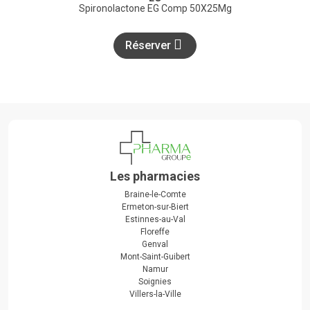
Spironolactone EG Comp 50X25Mg
Réserver
Les pharmacies
Braine-le-Comte
Ermeton-sur-Biert
Estinnes-au-Val
Floreffe
Genval
Mont-Saint-Guibert
Namur
Soignies
Villers-la-Ville