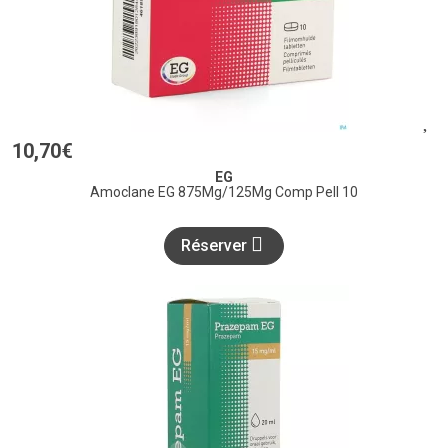
10
,
70
€
EG
Amoclane EG 875Mg/125Mg Comp Pell 10
Réserver