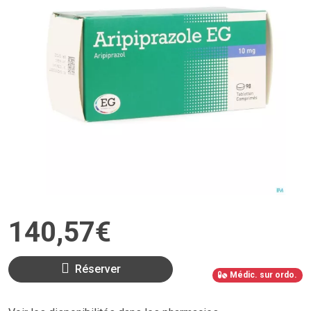
140
,
57
€
Réserver
Médic. sur ordo.