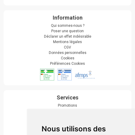
Information
Qui sommes-nous ?
Poser une question
Déclarer un effet indésirable
Mentions légales
CGV
Données personnelles
Cookies
Préférences Cookies
Services
Promotions
Envoi d’ordonnance
Prise de rendez-vous
Click & collect
Nous utilisons des
Actualités & conseils
Événements