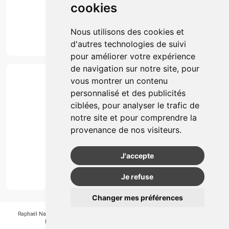
cookies
Marques
Suivez-nous
Nous utilisons des cookies et
d'autres technologies de suivi
pour améliorer votre expérience
de navigation sur notre site, pour
Paiement
vous montrer un contenu
Simple, rapide et 100% sécurisé
personnalisé et des publicités
ciblées, pour analyser le trafic de
notre site et pour comprendre la
Retrait & Livriason
provenance de nos visiteurs.
Retrait à la pharmacie
Retrait en automate ou Locker
J'accepte
Livraison chez vous
Je refuse
Changer mes préférences
Raphaël Nahon
-
APB 550405
-
N° Entreprice BE0890.347.756
-
© 2026
Pharmagroupe
-
Tous droits réservés
-
Apotekisto