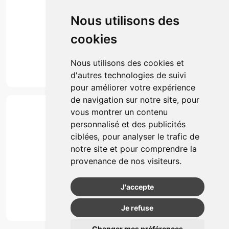
Click & collect
Nous utilisons des
Actualités & conseils
Événements
cookies
Marques
Suivez-nous
Nous utilisons des cookies et
d'autres technologies de suivi
pour améliorer votre expérience
de navigation sur notre site, pour
Paiement
vous montrer un contenu
Simple, rapide et 100% sécurisé
personnalisé et des publicités
ciblées, pour analyser le trafic de
notre site et pour comprendre la
Retrait & Livriason
provenance de nos visiteurs.
Retrait à la pharmacie
Retrait en automate ou Locker
J'accepte
Livraison chez vous
Je refuse
Changer mes préférences