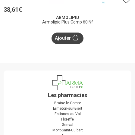
38
,
61
€
ARMOLIPID
Armolipid Plus Comp 60 Nf
Ajouter
Les pharmacies
Braine-le-Comte
Ermeton-sur-Biert
Estinnes-au-Val
Floreffe
Genval
Mont-Saint-Guibert