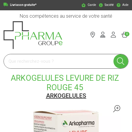
Livriason gratuite*
Garde
Société
Aide
Nos compétences au service de votre santé
0
Pharmagroupe Votre pharmacie en ligne à votre service
ARKOGELULES LEVURE DE RIZ
ROUGE 45
ARKOGELULES