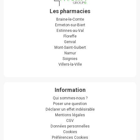
Les pharmacies
Braine-le-Comte
Ermeton-sur-Biert
Estinnes-au-Val
Floreffe
Genval
Mont-Saint-Guibert
Namur
Soignies
Villers-la-Ville
Information
Qui sommes-nous ?
Poser une question
Déclarer un effet indésirable
Mentions légales
CGV
Données personnelles
Cookies
Préférences Cookies