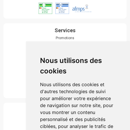
Services
Promotions
Envoi d’ordonnance
Prise de rendez-vous
Click & collect
Nous utilisons des
Actualités & conseils
Événements
cookies
Marques
Suivez-nous
Nous utilisons des cookies et
d'autres technologies de suivi
pour améliorer votre expérience
de navigation sur notre site, pour
Paiement
vous montrer un contenu
Simple, rapide et 100% sécurisé
personnalisé et des publicités
ciblées, pour analyser le trafic de