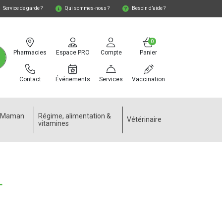
Service de garde ?
Qui sommes-nous ?
Besoin d’aide ?
0
Pharmacies
Espace PRO
Compte
Panier
Contact
Événements
Services
Vaccination
e Maman
Régime, alimentation &
Vétérinaire
vitamines
L