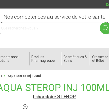
Nos compétences au service de votre santé
 service
aments sans
Produits
Cosmétiques &
Grossess
ptions
Pharmagroupe
Soins
et Bébé
ux
Aqua Sterop Inj 100ml
AQUA STEROP INJ 100M
STEROP
Laboratoire