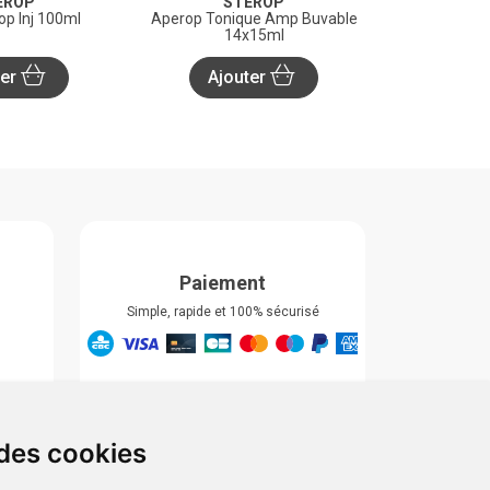
EROP
STEROP
op Inj 100ml
Aperop Tonique Amp Buvable
14x15ml
ter
Ajouter
Paiement
Simple, rapide et 100% sécurisé
Retrait & Livriason
Retrait à la pharmacie
Retrait en automate ou Locker
 des cookies
Livraison chez vous