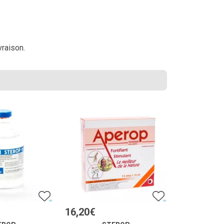
vraison.
16
,
20
€