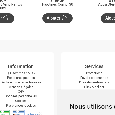
ROP
STEROP
ST
t Amp Per Os
Fructines Comp. 30
Aqua Ster
0ml
er
Ajouter
Ajou
Information
Services
Qui sommes-nous ?
Promotions
Poser une question
Envoi d’ordonnance
Déclarer un effet indésirable
Prise de rendez-vous
Mentions légales
Click & collect
CGV
Actualités & conseils
Données personnelles
Événements
Cookies
Marques
Nous utilisons
Préférences Cookies
Suivez-nous