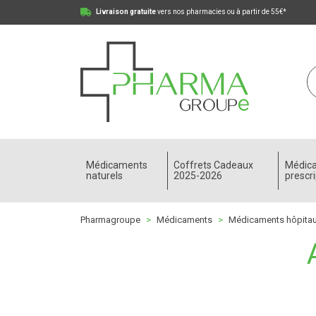
Livraison gratuite
vers nos pharmacies ou à partir de 55€*
Pharmagroupe Votre pharmacie en ligne à votre
Médicaments
Coffrets Cadeaux
Médic
naturels
2025-2026
prescri
Pharmagroupe
Médicaments
Médicaments hôpita