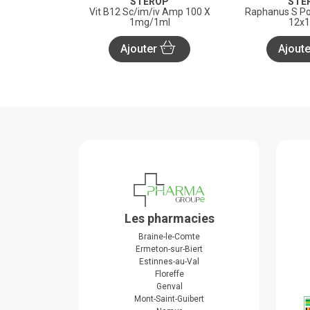
STEROP
STE
Vit B12 Sc/im/iv Amp 100 X
Raphanus S Po
1mg/1ml
12x1
Ajouter
Ajout
Les pharmacies
Braine-le-Comte
Ermeton-sur-Biert
Estinnes-au-Val
Floreffe
Genval
Mont-Saint-Guibert