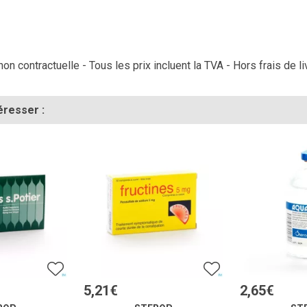
on contractuelle - Tous les prix incluent la TVA - Hors frais de li
éresser :
5
,
21
€
2
,
65
€