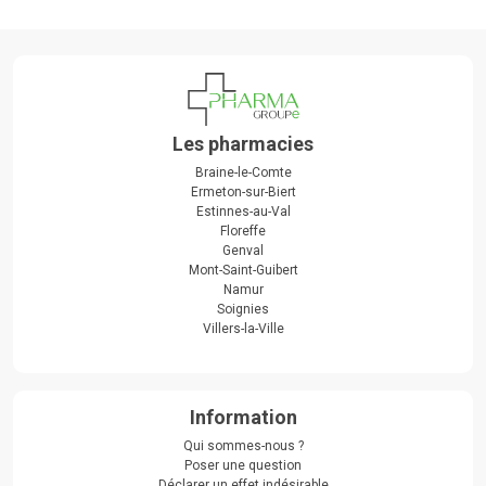
Les pharmacies
Braine-le-Comte
Ermeton-sur-Biert
Estinnes-au-Val
Floreffe
Genval
Mont-Saint-Guibert
Namur
Soignies
Villers-la-Ville
Information
Qui sommes-nous ?
Poser une question
Déclarer un effet indésirable