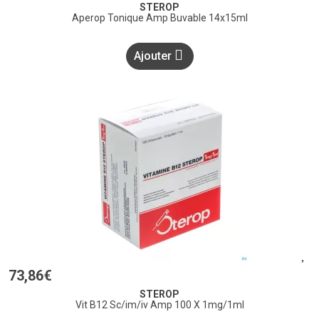
STEROP
Aperop Tonique Amp Buvable 14x15ml
Ajouter
73
,
86
€
STEROP
Vit B12 Sc/im/iv Amp 100 X 1mg/1ml