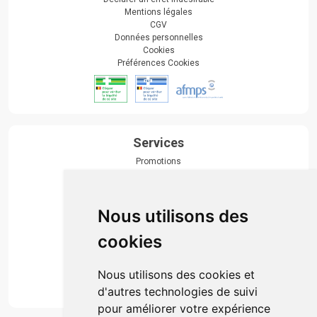
Mentions légales
CGV
Données personnelles
Cookies
Préférences Cookies
Services
Promotions
Envoi d’ordonnance
Prise de rendez-vous
Click & collect
Nous utilisons des
Actualités & conseils
Événements
cookies
Marques
Suivez-nous
Nous utilisons des cookies et
d'autres technologies de suivi
pour améliorer votre expérience