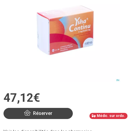
47
,
12
€
Réserver
Médic. sur ordo.