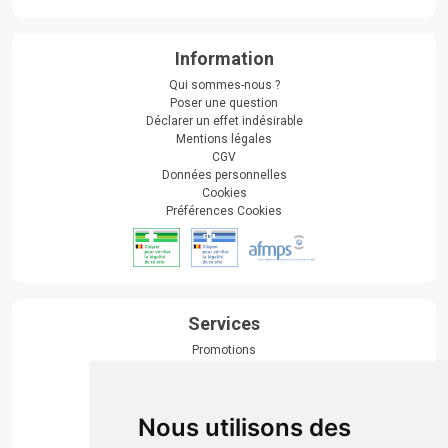
Information
Qui sommes-nous ?
Poser une question
Déclarer un effet indésirable
Mentions légales
CGV
Données personnelles
Cookies
Préférences Cookies
Services
Promotions
Envoi d’ordonnance
Prise de rendez-vous
Click & collect
Nous utilisons des
Actualités & conseils
Événements