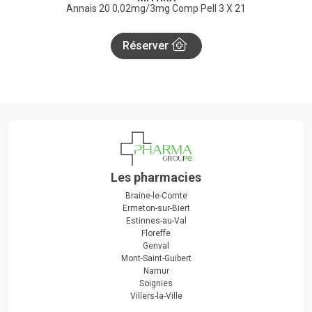
Annais 20 0,02mg/3mg Comp Pell 3 X 21
Réserver
Les pharmacies
Braine-le-Comte
Ermeton-sur-Biert
Estinnes-au-Val
Floreffe
Genval
Mont-Saint-Guibert
Namur
Soignies
Villers-la-Ville