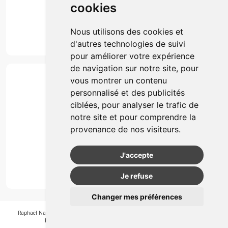
cookies
Marques
Suivez-nous
Nous utilisons des cookies et
d'autres technologies de suivi
pour améliorer votre expérience
de navigation sur notre site, pour
Paiement
vous montrer un contenu
Simple, rapide et 100% sécurisé
personnalisé et des publicités
ciblées, pour analyser le trafic de
notre site et pour comprendre la
Retrait & Livriason
provenance de nos visiteurs.
Retrait à la pharmacie
Retrait en automate ou Locker
J'accepte
Livraison chez vous
Je refuse
Changer mes préférences
Raphaël Nahon
-
APB 550405
-
N° Entreprice BE0890.347.756
-
© 2026
Pharmagroupe
-
Tous droits réservés
-
Apotekisto