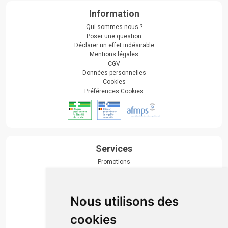
Information
Qui sommes-nous ?
Poser une question
Déclarer un effet indésirable
Mentions légales
CGV
Données personnelles
Cookies
Préférences Cookies
Services
Promotions
Envoi d’ordonnance
Prise de rendez-vous
Click & collect
Nous utilisons des
Actualités & conseils
Événements
cookies
Marques