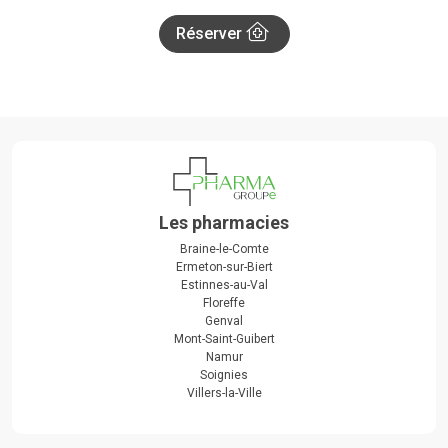
Réserver
Les pharmacies
Braine-le-Comte
Ermeton-sur-Biert
Estinnes-au-Val
Floreffe
Genval
Mont-Saint-Guibert
Namur
Soignies
Villers-la-Ville