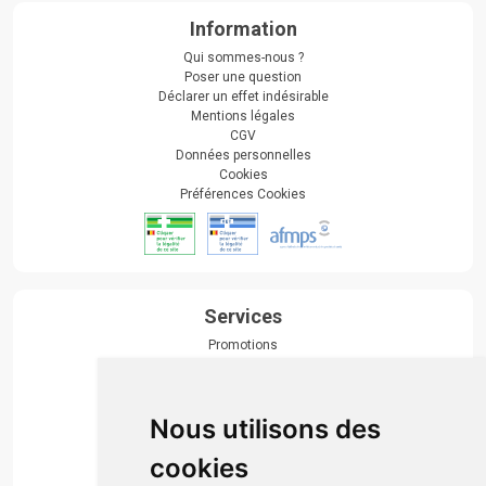
Information
Qui sommes-nous ?
Poser une question
Déclarer un effet indésirable
Mentions légales
CGV
Données personnelles
Cookies
Préférences Cookies
Services
Promotions
Envoi d’ordonnance
Prise de rendez-vous
Click & collect
Nous utilisons des
Actualités & conseils
Événements
cookies
Marques