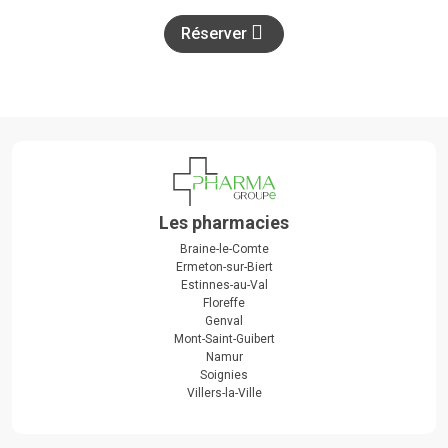
Réserver
Les pharmacies
Braine-le-Comte
Ermeton-sur-Biert
Estinnes-au-Val
Floreffe
Genval
Mont-Saint-Guibert
Namur
Soignies
Villers-la-Ville