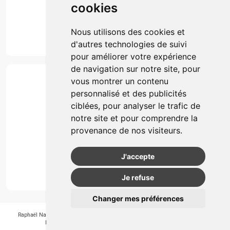
cookies
Marques
Suivez-nous
Nous utilisons des cookies et
d'autres technologies de suivi
pour améliorer votre expérience
de navigation sur notre site, pour
Paiement
vous montrer un contenu
Simple, rapide et 100% sécurisé
personnalisé et des publicités
ciblées, pour analyser le trafic de
notre site et pour comprendre la
Retrait & Livriason
provenance de nos visiteurs.
Retrait à la pharmacie
Retrait en automate ou Locker
J'accepte
Livraison chez vous
Je refuse
Changer mes préférences
Raphaël Nahon
-
APB 550405
-
N° Entreprice BE0890.347.756
-
© 2026
Pharmagroupe
-
Tous droits réservés
-
Apotekisto