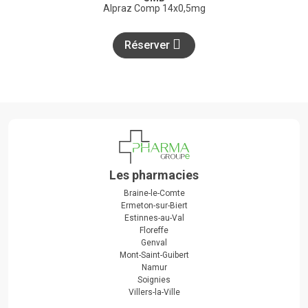
Alpraz Comp 14x0,5mg
Réserver
Les pharmacies
Braine-le-Comte
Ermeton-sur-Biert
Estinnes-au-Val
Floreffe
Genval
Mont-Saint-Guibert
Namur
Soignies
Villers-la-Ville