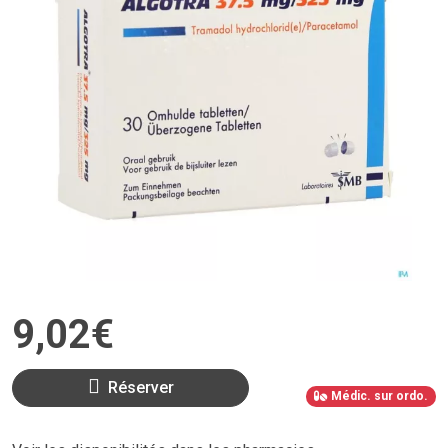
9
,
02
€
Réserver
Médic. sur ordo.