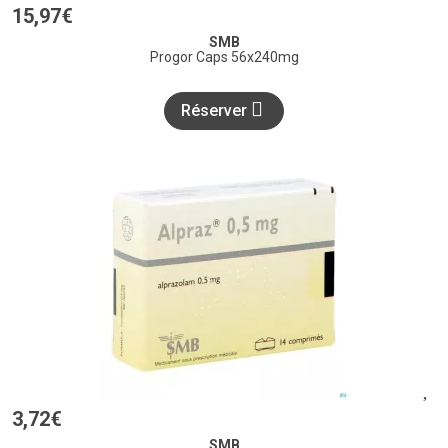
15
,
97
€
SMB
Progor Caps 56x240mg
Réserver
3
,
72
€
SMB