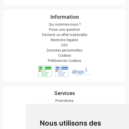
Information
Qui sommes-nous ?
Poser une question
Déclarer un effet indésirable
Mentions légales
CGV
Données personnelles
Cookies
Préférences Cookies
Services
Promotions
Envoi d’ordonnance
Prise de rendez-vous
Click & collect
Nous utilisons des
Actualités & conseils
Événements