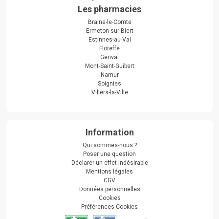
Les pharmacies
Braine-le-Comte
Ermeton-sur-Biert
Estinnes-au-Val
Floreffe
Genval
Mont-Saint-Guibert
Namur
Soignies
Villers-la-Ville
Information
Qui sommes-nous ?
Poser une question
Déclarer un effet indésirable
Mentions légales
CGV
Données personnelles
Cookies
Préférences Cookies