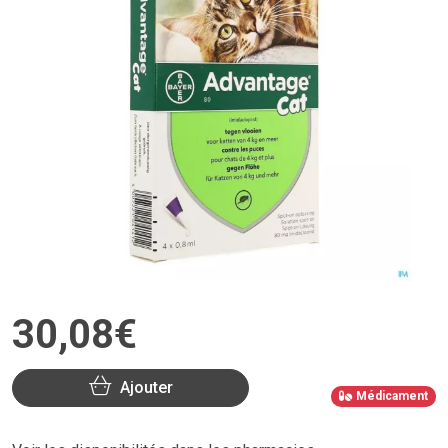
30
,
08
€
Ajouter
Médicament