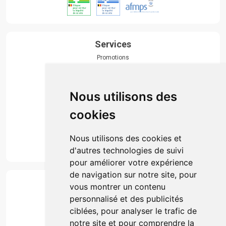
Services
Promotions
Envoi d’ordonnance
Prise de rendez-vous
Click & collect
Nous utilisons des
Actualités & conseils
Événements
cookies
Marques
Suivez-nous
Nous utilisons des cookies et
d'autres technologies de suivi
pour améliorer votre expérience
de navigation sur notre site, pour
Paiement
vous montrer un contenu
Simple, rapide et 100% sécurisé
personnalisé et des publicités
ciblées, pour analyser le trafic de
notre site et pour comprendre la