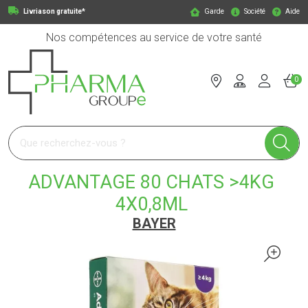
Livriason gratuite*
Garde
Société
Aide
Nos compétences au service de votre santé
0
Pharmagroupe Votre pharmacie en ligne à votre service
ADVANTAGE 80 CHATS >4KG
4X0,8ML
BAYER