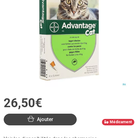
26
,
50
€
Ajouter
Médicament