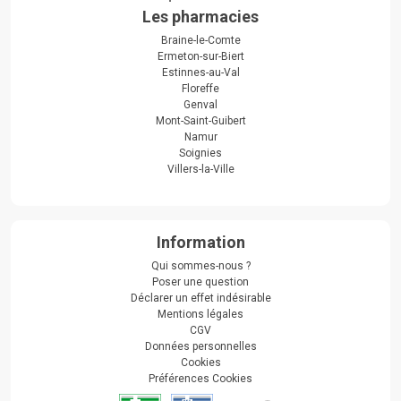
Les pharmacies
Braine-le-Comte
Ermeton-sur-Biert
Estinnes-au-Val
Floreffe
Genval
Mont-Saint-Guibert
Namur
Soignies
Villers-la-Ville
Information
Qui sommes-nous ?
Poser une question
Déclarer un effet indésirable
Mentions légales
CGV
Données personnelles
Cookies
Préférences Cookies