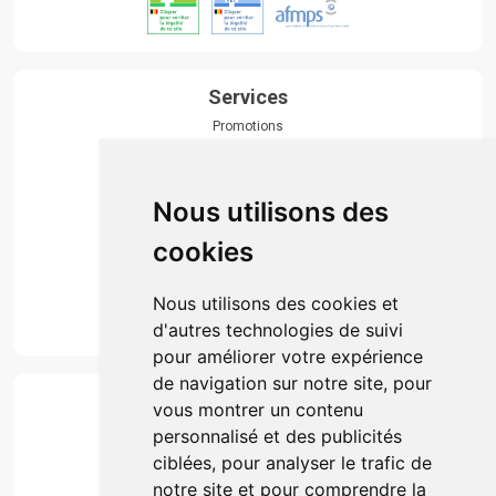
Services
Promotions
Envoi d’ordonnance
Prise de rendez-vous
Click & collect
Nous utilisons des
Actualités & conseils
Événements
cookies
Marques
Suivez-nous
Nous utilisons des cookies et
d'autres technologies de suivi
pour améliorer votre expérience
de navigation sur notre site, pour
Paiement
vous montrer un contenu
Simple, rapide et 100% sécurisé
personnalisé et des publicités
ciblées, pour analyser le trafic de
notre site et pour comprendre la