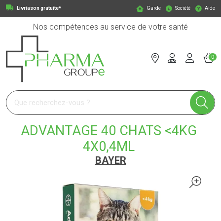
Livriason gratuite*
Garde
Société
Aide
Nos compétences au service de votre santé
0
Pharmagroupe Votre pharmacie en ligne à votre service
ADVANTAGE 40 CHATS <4KG
4X0,4ML
BAYER