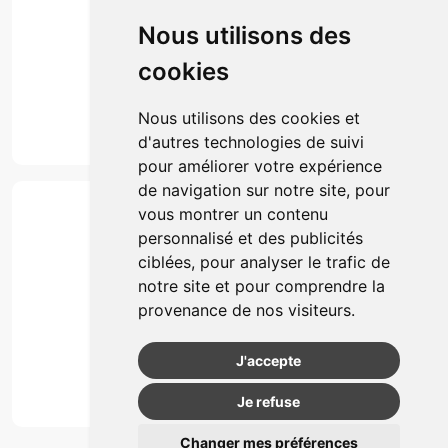
Click & collect
Nous utilisons des
Actualités & conseils
Événements
cookies
Marques
Suivez-nous
Nous utilisons des cookies et
d'autres technologies de suivi
pour améliorer votre expérience
de navigation sur notre site, pour
Paiement
vous montrer un contenu
Simple, rapide et 100% sécurisé
personnalisé et des publicités
ciblées, pour analyser le trafic de
notre site et pour comprendre la
Retrait & Livriason
provenance de nos visiteurs.
Retrait à la pharmacie
Retrait en automate ou Locker
J'accepte
Livraison chez vous
Je refuse
Changer mes préférences