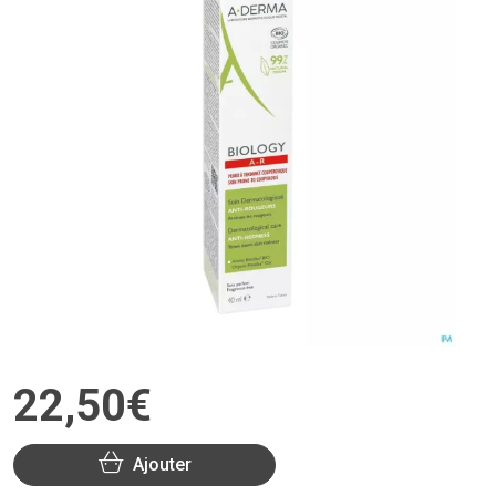
22
,
50
€
Ajouter