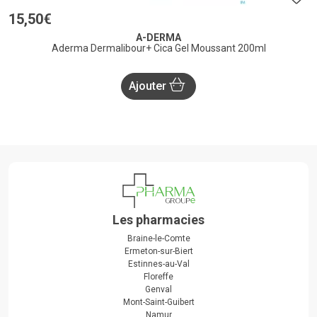
15
,
50
€
A-DERMA
Aderma Dermalibour+ Cica Gel Moussant 200ml
Ajouter
Les pharmacies
Braine-le-Comte
Ermeton-sur-Biert
Estinnes-au-Val
Floreffe
Genval
Mont-Saint-Guibert
Namur