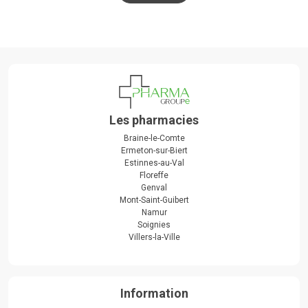
Les pharmacies
Braine-le-Comte
Ermeton-sur-Biert
Estinnes-au-Val
Floreffe
Genval
Mont-Saint-Guibert
Namur
Soignies
Villers-la-Ville
Information