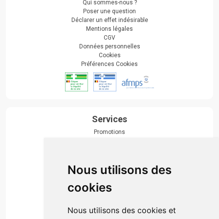
Qui sommes-nous ?
Poser une question
Déclarer un effet indésirable
Mentions légales
CGV
Données personnelles
Cookies
Préférences Cookies
Services
Promotions
Envoi d’ordonnance
Prise de rendez-vous
Click & collect
Nous utilisons des
Actualités & conseils
Événements
cookies
Marques
Suivez-nous
Nous utilisons des cookies et