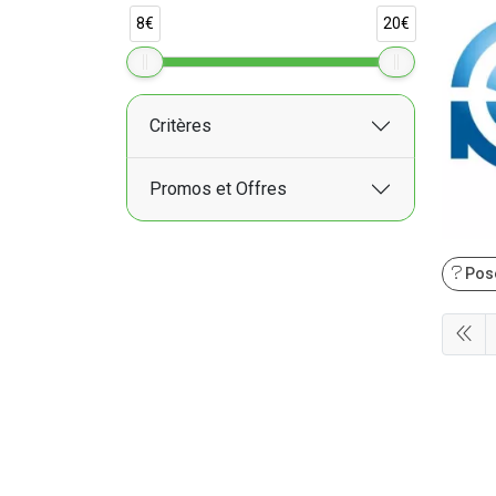
8€
20€
Critères
Promos et Offres
Pose