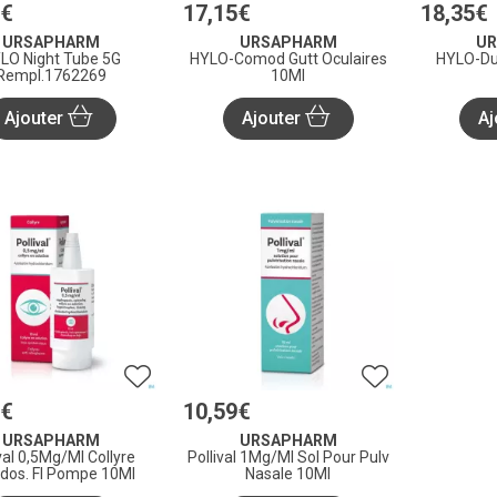
€
17
,
15
€
18
,
35
€
URSAPHARM
URSAPHARM
U
 Night Tube 5G
HYLO-Comod Gutt Oculaires
HYLO-Dua
Rempl.1762269
10Ml
Ajouter
Ajouter
Aj
€
10
,
59
€
URSAPHARM
URSAPHARM
val 0,5Mg/Ml Collyre
Pollival 1Mg/Ml Sol Pour Pulv
idos. Fl Pompe 10Ml
Nasale 10Ml