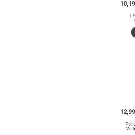
10
,
19
HYLO
12
,
99
Polli
Mult