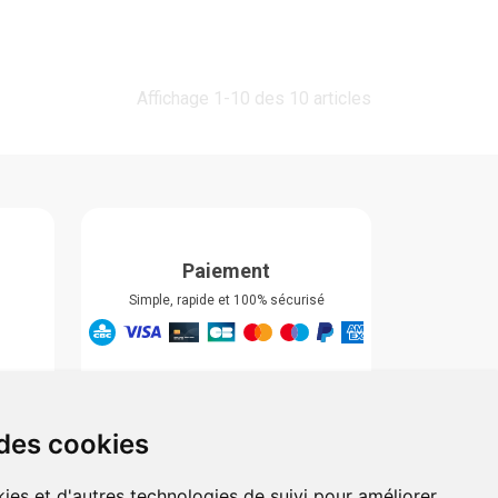
Affichage 1-10 des 10 articles
Paiement
Simple, rapide et 100% sécurisé
Retrait & Livriason
Retrait à la pharmacie
Retrait en automate ou Locker
 des cookies
Livraison chez vous
ies et d'autres technologies de suivi pour améliorer