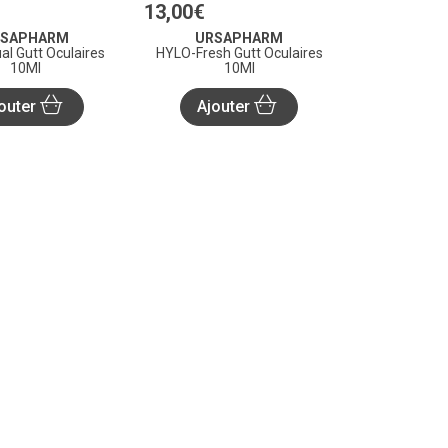
13
,
00
€
RSAPHARM
URSAPHARM
l Gutt Oculaires
HYLO-Fresh Gutt Oculaires
10Ml
10Ml
outer
Ajouter