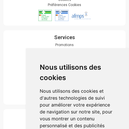
Préférences Cookies
Services
Promotions
Envoi d’ordonnance
Prise de rendez-vous
Click & collect
Nous utilisons des
Actualités & conseils
Événements
cookies
Marques
Suivez-nous
Nous utilisons des cookies et
d'autres technologies de suivi
pour améliorer votre expérience
de navigation sur notre site, pour
Paiement
vous montrer un contenu
Simple, rapide et 100% sécurisé
personnalisé et des publicités