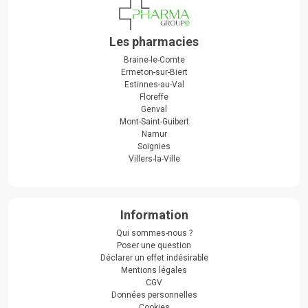
Les pharmacies
Braine-le-Comte
Ermeton-sur-Biert
Estinnes-au-Val
Floreffe
Genval
Mont-Saint-Guibert
Namur
Soignies
Villers-la-Ville
Information
Qui sommes-nous ?
Poser une question
Déclarer un effet indésirable
Mentions légales
CGV
Données personnelles
Cookies