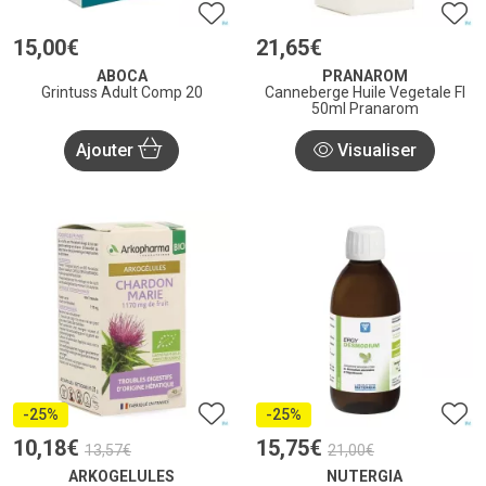
15
,
00
€
21
,
65
€
ABOCA
PRANAROM
Grintuss Adult Comp 20
Canneberge Huile Vegetale Fl
50ml Pranarom
Ajouter
Visualiser
-25%
-25%
10
,
18
€
15
,
75
€
13
,
57
€
21
,
00
€
ARKOGELULES
NUTERGIA