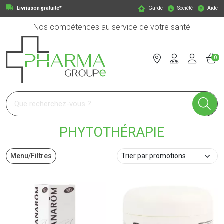
Livriason gratuite*
Garde
Société
Aide
Nos compétences au service de votre santé
0
Pharmagroupe Votre pharmacie en ligne à votre service
PHYTOTHÉRAPIE
Menu/Filtres