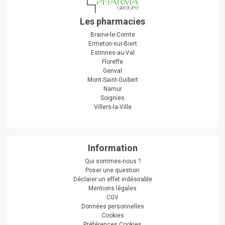
Les pharmacies
Braine-le-Comte
Ermeton-sur-Biert
Estinnes-au-Val
Floreffe
Genval
Mont-Saint-Guibert
Namur
Soignies
Villers-la-Ville
Information
Qui sommes-nous ?
Poser une question
Déclarer un effet indésirable
Mentions légales
CGV
Données personnelles
Cookies
Préférences Cookies