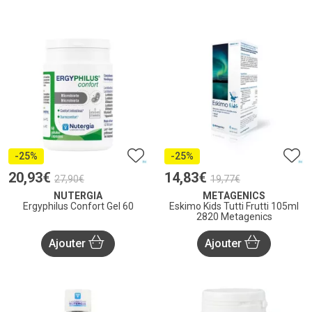
-25%
-25%
20
,
93
€
14
,
83
€
27
,
90
€
19
,
77
€
NUTERGIA
METAGENICS
Ergyphilus Confort Gel 60
Eskimo Kids Tutti Frutti 105ml
2820 Metagenics
Ajouter
Ajouter