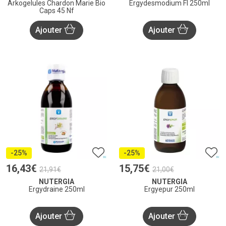
Arkogelules Chardon Marie Bio
Ergydesmodium Fl 250ml
Caps 45 Nf
Ajouter
Ajouter
-25%
-25%
16
,
43
€
15
,
75
€
21
,
91
€
21
,
00
€
NUTERGIA
NUTERGIA
Ergydraine 250ml
Ergyepur 250ml
Ajouter
Ajouter