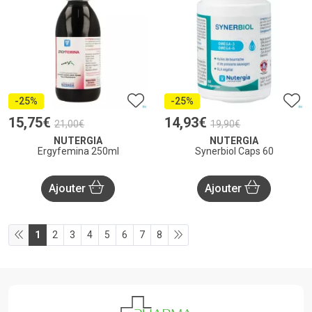
-25%
-25%
15
,
75
€
14
,
93
€
21
,
00
€
19
,
90
€
NUTERGIA
NUTERGIA
Ergyfemina 250ml
Synerbiol Caps 60
Ajouter
Ajouter
1
2
3
4
5
6
7
8