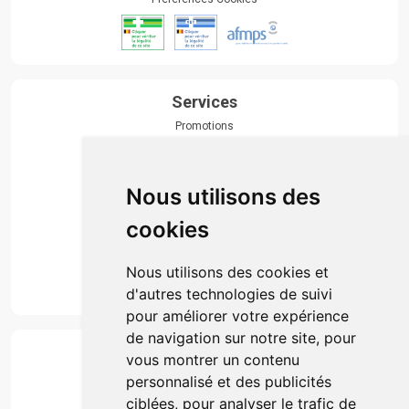
Services
Promotions
Envoi d’ordonnance
Prise de rendez-vous
Click & collect
Nous utilisons des
Actualités & conseils
Événements
cookies
Marques
Suivez-nous
Nous utilisons des cookies et
d'autres technologies de suivi
pour améliorer votre expérience
de navigation sur notre site, pour
Paiement
vous montrer un contenu
Simple, rapide et 100% sécurisé
personnalisé et des publicités
ciblées, pour analyser le trafic de