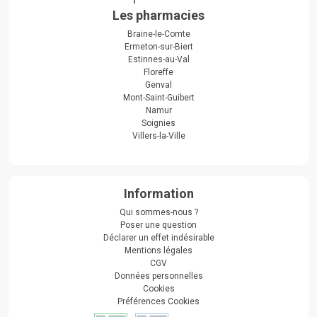
Les pharmacies
Braine-le-Comte
Ermeton-sur-Biert
Estinnes-au-Val
Floreffe
Genval
Mont-Saint-Guibert
Namur
Soignies
Villers-la-Ville
Information
Qui sommes-nous ?
Poser une question
Déclarer un effet indésirable
Mentions légales
CGV
Données personnelles
Cookies
Préférences Cookies