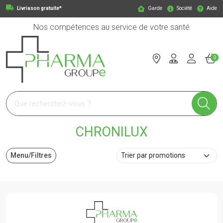
Livriason gratuite*
Garde
Société
Aide
Nos compétences au service de votre santé
0
Pharmagroupe Votre pharmacie en ligne à votre service
CHRONILUX
Menu/Filtres