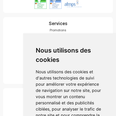
Services
Promotions
Envoi d’ordonnance
Prise de rendez-vous
Click & collect
Nous utilisons des
Actualités & conseils
Événements
cookies
Marques
Suivez-nous
Nous utilisons des cookies et
d'autres technologies de suivi
pour améliorer votre expérience
de navigation sur notre site, pour
Paiement
vous montrer un contenu
Simple, rapide et 100% sécurisé
personnalisé et des publicités
ciblées, pour analyser le trafic de
notre site et pour comprendre la