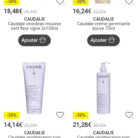
-30%
-30%
18
,
48
€
16
,
24
€
26
,
40
€
23
,
20
€
CAUDALIE
CAUDALIE
Caudalie vinoclean mousse
Caudalie creme gommante
nett.fleur vigne 2x150ml
douce 75ml
Ajouter
Ajouter
-30%
-30%
14
,
14
€
21
,
28
€
20
,
20
€
30
,
40
€
CAUDALIE
CAUDALIE
Caudalie vinotherapist soin
Caudalie vinotherapist soin