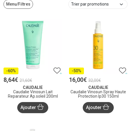
Menu/Filtres
-60%
-50%
8
,
64
€
16
,
00
€
21
,
60
€
32
,
00
€
CAUDALIE
CAUDALIE
Caudalie Vinosun Lait
Caudalie Vinosun Spray Haute
Reparateur Ap.soleil 200ml
Protection Ip30 150ml
Ajouter
Ajouter