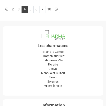
2
3
4
5
6
7
10
Les pharmacies
Braine-le-Comte
Ermeton-sur-Biert
Estinnes-au-Val
Floreffe
Genval
Mont-Saint-Guibert
Namur
Soignies
Villers-la-Ville
Information