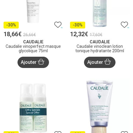
-30%
-30%
18
,
66
€
12
,
32
€
26
,
66
€
17
,
60
€
CAUDALIE
CAUDALIE
Caudalie vinoperfect masque
Caudalie vinoclean lotion
glycolique 75ml
tonique hydratante 200ml
Ajouter
Ajouter