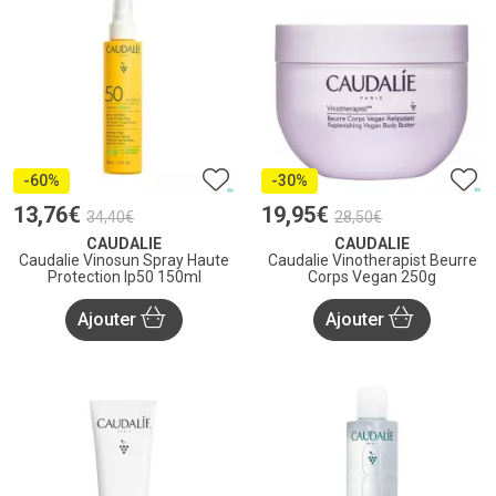
-60%
-30%
13
,
76
€
19
,
95
€
34
,
40
€
28
,
50
€
CAUDALIE
CAUDALIE
Caudalie Vinosun Spray Haute
Caudalie Vinotherapist Beurre
Protection Ip50 150ml
Corps Vegan 250g
Ajouter
Ajouter