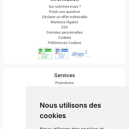
Qui sommes-nous ?
Poser une question
Déclarer un effet indésirable
Mentions légales
CGV
Données personnelles
Cookies
Préférences Cookies
Services
Promotions
Envoi d’ordonnance
Prise de rendez-vous
Click & collect
Nous utilisons des
Actualités & conseils
Événements
cookies
Marques
Suivez-nous