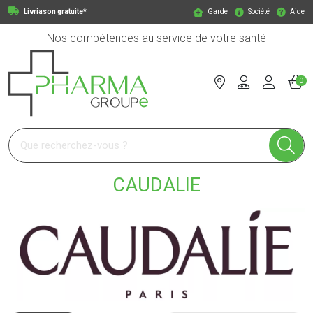
Livriason gratuite*
Garde
Société
Aide
Nos compétences au service de votre santé
0
Pharmagroupe Votre pharmacie en ligne à votre service
CAUDALIE