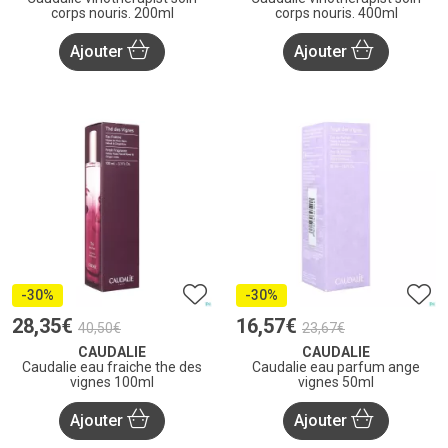
corps nouris. 200ml
corps nouris. 400ml
Ajouter
Ajouter
-30%
-30%
28
,
35
€
16
,
57
€
40
,
50
€
23
,
67
€
CAUDALIE
CAUDALIE
Caudalie eau fraiche the des
Caudalie eau parfum ange
vignes 100ml
vignes 50ml
Ajouter
Ajouter