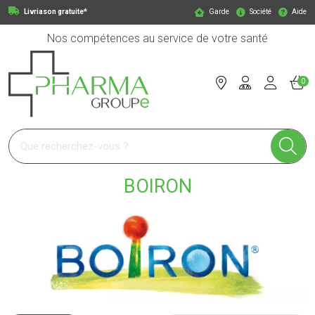
Livriason gratuite*
Garde
Société
Aide
Nos compétences au service de votre santé
0
Pharmagroupe Votre pharmacie en ligne à votre service
BOIRON