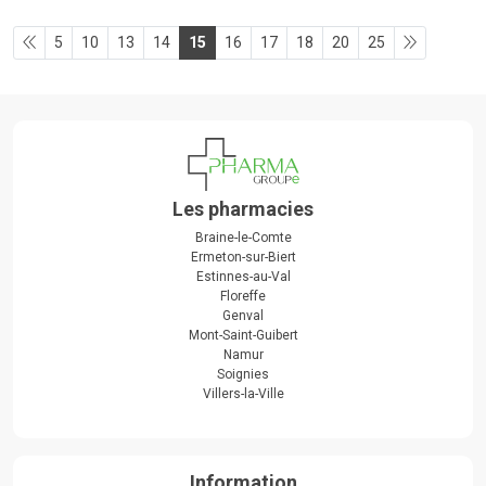
5
10
13
14
15
16
17
18
20
25
Les pharmacies
Braine-le-Comte
Ermeton-sur-Biert
Estinnes-au-Val
Floreffe
Genval
Mont-Saint-Guibert
Namur
Soignies
Villers-la-Ville
Information