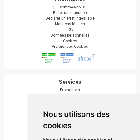
Qui sommes-nous ?
Poser une question
Déclarer un effet indésirable
Mentions légales
CGV
Données personnelles
Cookies
Préférences Cookies
Services
Promotions
Envoi d’ordonnance
Prise de rendez-vous
Click & collect
Nous utilisons des
Actualités & conseils
Événements
cookies
Marques
Suivez-nous