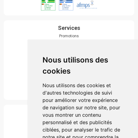
Services
Promotions
Envoi d’ordonnance
Prise de rendez-vous
Click & collect
Nous utilisons des
Actualités & conseils
Événements
cookies
Marques
Suivez-nous
Nous utilisons des cookies et
d'autres technologies de suivi
pour améliorer votre expérience
de navigation sur notre site, pour
Paiement
vous montrer un contenu
Simple, rapide et 100% sécurisé
personnalisé et des publicités
ciblées, pour analyser le trafic de
notre site et pour comprendre la