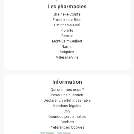
Les pharmacies
Braine-le-Comte
Ermeton-sur-Biert
Estinnes-au-Val
Floreffe
Genval
Mont-Saint-Guibert
Namur
Soignies
Villers-la-Ville
Information
Qui sommes-nous ?
Poser une question
Déclarer un effet indésirable
Mentions légales
CGV
Données personnelles
Cookies
Préférences Cookies