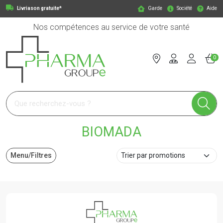
Livriason gratuite*
Garde
Société
Aide
Nos compétences au service de votre santé
0
Pharmagroupe Votre pharmacie en ligne à votre service
BIOMADA
Menu/Filtres