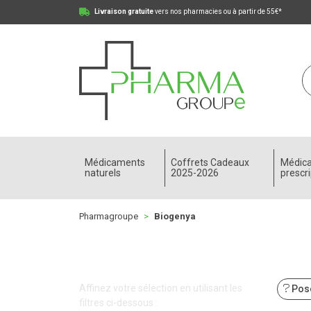
Livraison gratuite
vers nos pharmacies ou à partir de 55€*
Pharmagroupe Votre pharmacie en ligne à votre
Médicaments
Coffrets Cadeaux
Médic
naturels
2025-2026
prescri
Pharmagroupe
Biogenya
Affinez votre sélection en utilisant les
Pose
filtres ci-dessous :