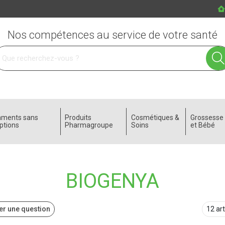
Nos compétences au service de votre santé
 service
aments sans
Produits
Cosmétiques &
Grossess
ptions
Pharmagroupe
Soins
et Bébé
BIOGENYA
r une question