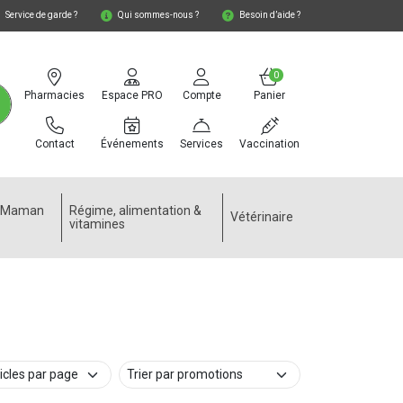
Service de garde ?
Qui sommes-nous ?
Besoin d’aide ?
0
Pharmacies
Espace PRO
Compte
Panier
Contact
Événements
Services
Vaccination
e Maman
Régime, alimentation &
Vétérinaire
vitamines