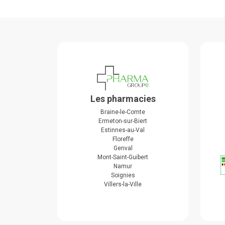
Les pharmacies
Braine-le-Comte
Ermeton-sur-Biert
Estinnes-au-Val
Floreffe
Genval
Mont-Saint-Guibert
Namur
Soignies
Villers-la-Ville