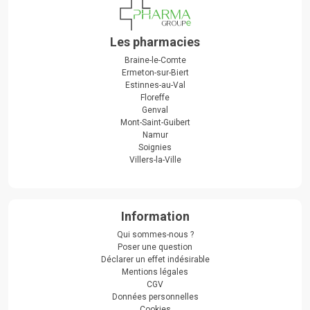
Les pharmacies
Braine-le-Comte
Ermeton-sur-Biert
Estinnes-au-Val
Floreffe
Genval
Mont-Saint-Guibert
Namur
Soignies
Villers-la-Ville
Information
Qui sommes-nous ?
Poser une question
Déclarer un effet indésirable
Mentions légales
CGV
Données personnelles
Cookies