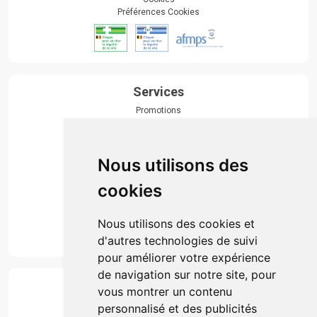
Préférences Cookies
Services
Promotions
Envoi d’ordonnance
Prise de rendez-vous
Click & collect
Nous utilisons des
Actualités & conseils
Événements
cookies
Marques
Suivez-nous
Nous utilisons des cookies et
d'autres technologies de suivi
pour améliorer votre expérience
de navigation sur notre site, pour
Paiement
vous montrer un contenu
Simple, rapide et 100% sécurisé
personnalisé et des publicités