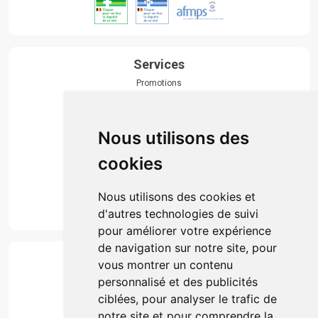
Services
Promotions
Envoi d’ordonnance
Prise de rendez-vous
Click & collect
Nous utilisons des
Actualités & conseils
Événements
cookies
Marques
Suivez-nous
Nous utilisons des cookies et
d'autres technologies de suivi
pour améliorer votre expérience
de navigation sur notre site, pour
Paiement
vous montrer un contenu
Simple, rapide et 100% sécurisé
personnalisé et des publicités
ciblées, pour analyser le trafic de
notre site et pour comprendre la