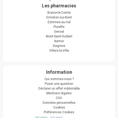
Les pharmacies
Braine-le-Comte
Ermeton-sur-Biert
Estinnes-au-Val
Floreffe
Genval
Mont-Saint-Guibert
Namur
Soignies
Villers-la-Ville
Information
Qui sommes-nous ?
Poser une question
Déclarer un effet indésirable
Mentions légales
CGV
Données personnelles
Cookies
Préférences Cookies