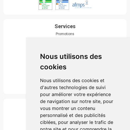
Services
Promotions
Envoi d’ordonnance
Prise de rendez-vous
Click & collect
Nous utilisons des
Actualités & conseils
Événements
cookies
Marques
Suivez-nous
Nous utilisons des cookies et
d'autres technologies de suivi
pour améliorer votre expérience
de navigation sur notre site, pour
Paiement
vous montrer un contenu
Simple, rapide et 100% sécurisé
personnalisé et des publicités
ciblées, pour analyser le trafic de
notre site et pour comprendre la