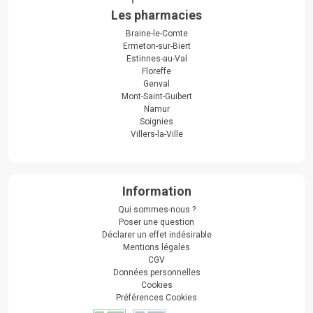
Les pharmacies
Braine-le-Comte
Ermeton-sur-Biert
Estinnes-au-Val
Floreffe
Genval
Mont-Saint-Guibert
Namur
Soignies
Villers-la-Ville
Information
Qui sommes-nous ?
Poser une question
Déclarer un effet indésirable
Mentions légales
CGV
Données personnelles
Cookies
Préférences Cookies