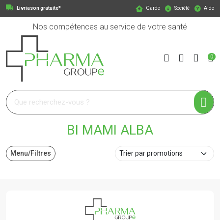
Livriason gratuite*
Garde
Société
Aide
Nos compétences au service de votre santé
0
Pharmagroupe Votre pharmacie en ligne à votre service
BI MAMI ALBA
Menu/Filtres