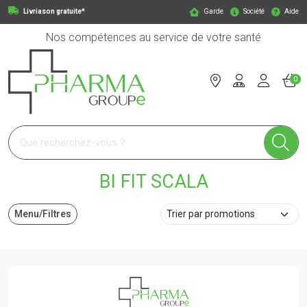
Livriason gratuite*
Garde
Société
Aide
Nos compétences au service de votre santé
0
Pharmagroupe Votre pharmacie en ligne à votre service
BI FIT SCALA
Menu/Filtres