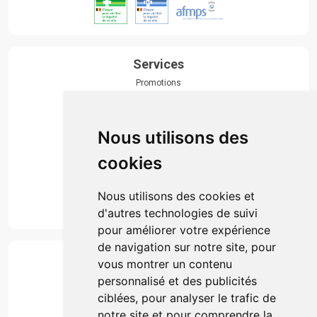
Services
Promotions
Envoi d’ordonnance
Prise de rendez-vous
Click & collect
Nous utilisons des
Actualités & conseils
Événements
cookies
Marques
Suivez-nous
Nous utilisons des cookies et
d'autres technologies de suivi
pour améliorer votre expérience
de navigation sur notre site, pour
Paiement
vous montrer un contenu
Simple, rapide et 100% sécurisé
personnalisé et des publicités
ciblées, pour analyser le trafic de
notre site et pour comprendre la