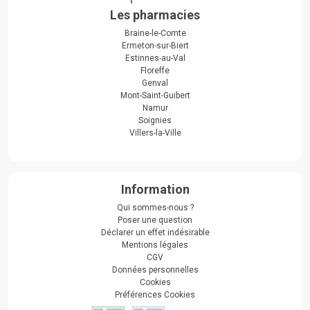
Les pharmacies
Braine-le-Comte
Ermeton-sur-Biert
Estinnes-au-Val
Floreffe
Genval
Mont-Saint-Guibert
Namur
Soignies
Villers-la-Ville
Information
Qui sommes-nous ?
Poser une question
Déclarer un effet indésirable
Mentions légales
CGV
Données personnelles
Cookies
Préférences Cookies