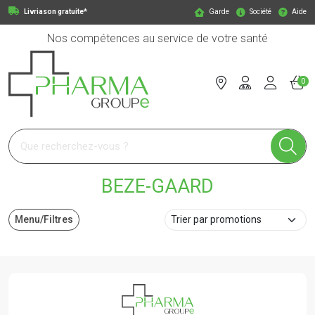
Livriason gratuite*
Garde
Société
Aide
Nos compétences au service de votre santé
0
Pharmagroupe Votre pharmacie en ligne à votre service
BEZE-GAARD
Menu/Filtres