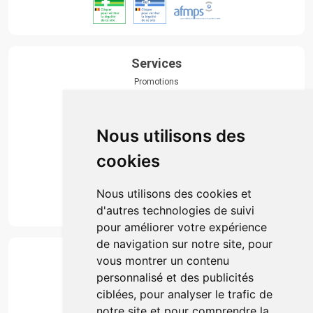
Services
Promotions
Envoi d’ordonnance
Prise de rendez-vous
Click & collect
Nous utilisons des
Actualités & conseils
Événements
cookies
Marques
Suivez-nous
Nous utilisons des cookies et
d'autres technologies de suivi
pour améliorer votre expérience
de navigation sur notre site, pour
Paiement
vous montrer un contenu
Simple, rapide et 100% sécurisé
personnalisé et des publicités
ciblées, pour analyser le trafic de
notre site et pour comprendre la