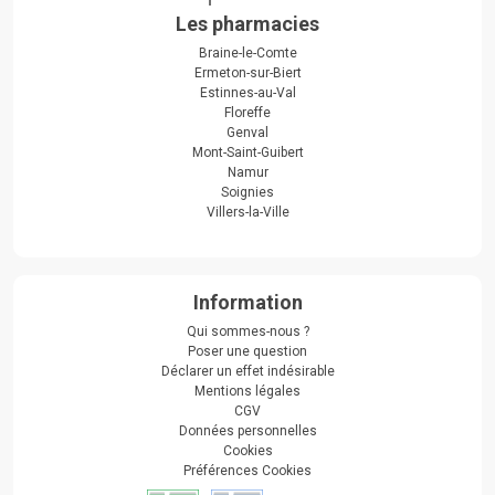
Les pharmacies
Braine-le-Comte
Ermeton-sur-Biert
Estinnes-au-Val
Floreffe
Genval
Mont-Saint-Guibert
Namur
Soignies
Villers-la-Ville
Information
Qui sommes-nous ?
Poser une question
Déclarer un effet indésirable
Mentions légales
CGV
Données personnelles
Cookies
Préférences Cookies