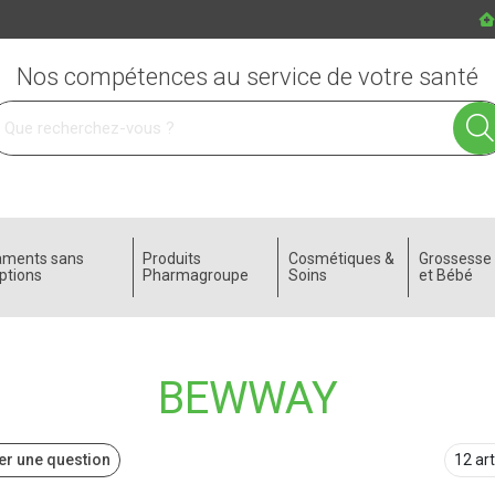
Nos compétences au service de votre santé
 service
aments sans
Produits
Cosmétiques &
Grossess
ptions
Pharmagroupe
Soins
et Bébé
BEWWAY
r une question