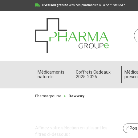
Livraison gratuite
vers nos pharmacies ou à partir de 55€*
Pharmagroupe Votre pharmacie en ligne à votre
Médicaments
Coffrets Cadeaux
Médic
naturels
2025-2026
prescri
Pharmagroupe
Bewway
Affinez votre sélection en utilisant les
Pose
filtres ci-dessous :