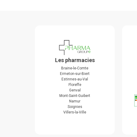
Les pharmacies
Braine-le-Comte
Ermeton-sur-Biert
Estinnes-au-Val
Floreffe
Genval
Mont-Saint-Guibert
Namur
Soignies
Villers-la-Ville