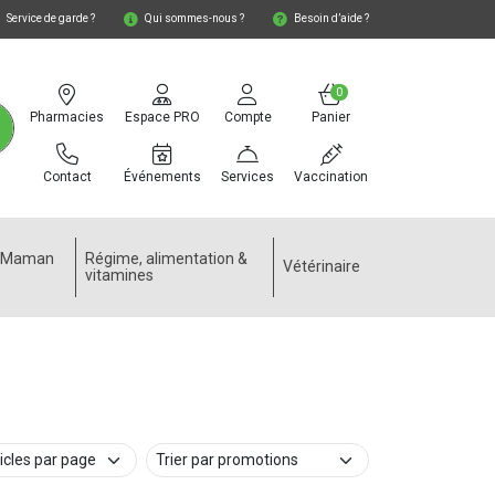
Service de garde ?
Qui sommes-nous ?
Besoin d’aide ?
0
Pharmacies
Espace PRO
Compte
Panier
Contact
Événements
Services
Vaccination
e Maman
Régime, alimentation &
Vétérinaire
vitamines