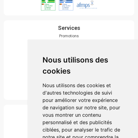
Services
Promotions
Envoi d’ordonnance
Prise de rendez-vous
Click & collect
Nous utilisons des
Actualités & conseils
Événements
cookies
Marques
Suivez-nous
Nous utilisons des cookies et
d'autres technologies de suivi
pour améliorer votre expérience
de navigation sur notre site, pour
Paiement
vous montrer un contenu
Simple, rapide et 100% sécurisé
personnalisé et des publicités
ciblées, pour analyser le trafic de
notre site et pour comprendre la