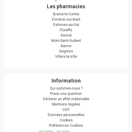
Les pharmacies
Braine-le-Comte
Ermeton-sur-Biert
Estinnes-au-Val
Floreffe
Genval
Mont-Saint-Guibert
Namur
Soignies
Villers-la-Ville
Information
Qui sommes-nous ?
Poser une question
Déclarer un effet indésirable
Mentions légales
CGV
Données personnelles
Cookies
Préférences Cookies