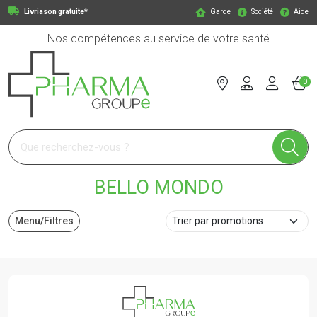
Livriason gratuite*
Garde
Société
Aide
Nos compétences au service de votre santé
0
Pharmagroupe Votre pharmacie en ligne à votre service
BELLO MONDO
Menu/Filtres