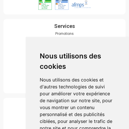
Services
Promotions
Envoi d’ordonnance
Prise de rendez-vous
Click & collect
Nous utilisons des
Actualités & conseils
Événements
cookies
Marques
Suivez-nous
Nous utilisons des cookies et
d'autres technologies de suivi
pour améliorer votre expérience
de navigation sur notre site, pour
Paiement
vous montrer un contenu
Simple, rapide et 100% sécurisé
personnalisé et des publicités
ciblées, pour analyser le trafic de
notre site et pour comprendre la