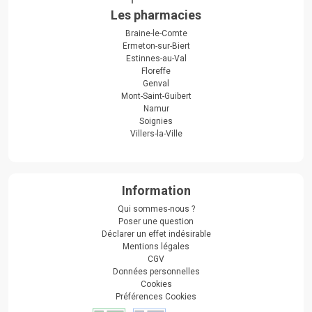
Les pharmacies
Braine-le-Comte
Ermeton-sur-Biert
Estinnes-au-Val
Floreffe
Genval
Mont-Saint-Guibert
Namur
Soignies
Villers-la-Ville
Information
Qui sommes-nous ?
Poser une question
Déclarer un effet indésirable
Mentions légales
CGV
Données personnelles
Cookies
Préférences Cookies