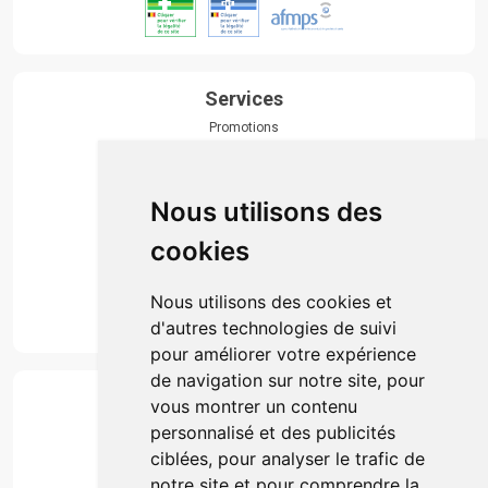
Services
Promotions
Envoi d’ordonnance
Prise de rendez-vous
Click & collect
Nous utilisons des
Actualités & conseils
Événements
cookies
Marques
Suivez-nous
Nous utilisons des cookies et
d'autres technologies de suivi
pour améliorer votre expérience
de navigation sur notre site, pour
Paiement
vous montrer un contenu
Simple, rapide et 100% sécurisé
personnalisé et des publicités
ciblées, pour analyser le trafic de
notre site et pour comprendre la