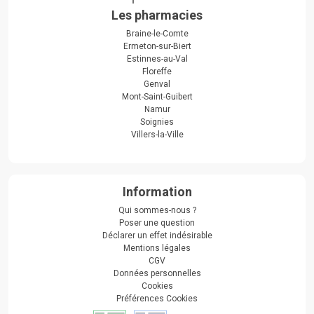
Les pharmacies
Braine-le-Comte
Ermeton-sur-Biert
Estinnes-au-Val
Floreffe
Genval
Mont-Saint-Guibert
Namur
Soignies
Villers-la-Ville
Information
Qui sommes-nous ?
Poser une question
Déclarer un effet indésirable
Mentions légales
CGV
Données personnelles
Cookies
Préférences Cookies