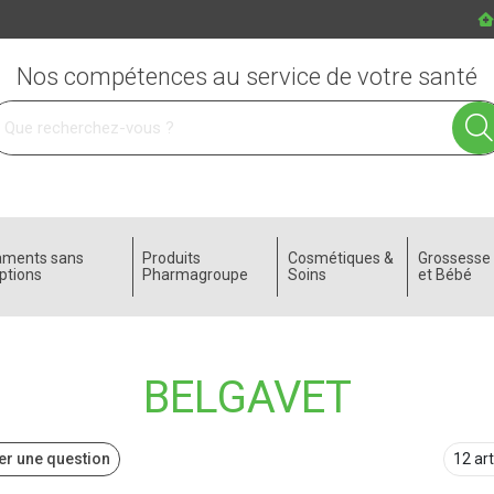
Nos compétences au service de votre santé
 service
aments sans
Produits
Cosmétiques &
Grossess
ptions
Pharmagroupe
Soins
et Bébé
BELGAVET
r une question