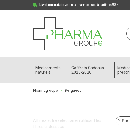
Livraison gratuite
vers nos pharmacies ou à partir de 55€*
Pharmagroupe Votre pharmacie en ligne à votre
Médicaments
Coffrets Cadeaux
Médic
naturels
2025-2026
prescri
Pharmagroupe
Belgavet
Affinez votre sélection en utilisant les
Pose
filtres ci-dessous :