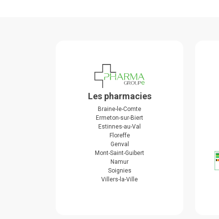
Les pharmacies
Braine-le-Comte
Ermeton-sur-Biert
Estinnes-au-Val
Floreffe
Genval
Mont-Saint-Guibert
Namur
Soignies
Villers-la-Ville