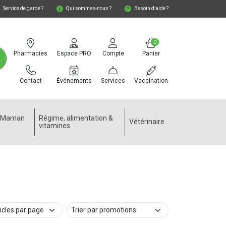
Service de garde ?
Qui sommes-nous ?
Besoin d’aide ?
0
Pharmacies
Espace PRO
Compte
Panier
Contact
Événements
Services
Vaccination
e Maman
Régime, alimentation &
Vétérinaire
vitamines