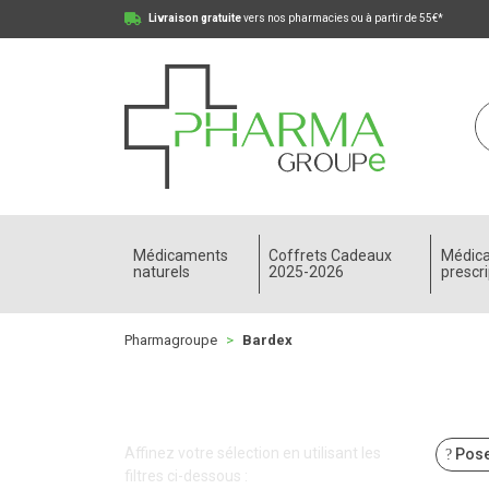
Livraison gratuite
vers nos pharmacies ou à partir de 55€*
Pharmagroupe Votre pharmacie en ligne à votre
Médicaments
Coffrets Cadeaux
Médic
naturels
2025-2026
prescri
Pharmagroupe
Bardex
Affinez votre sélection en utilisant les
Pose
filtres ci-dessous :