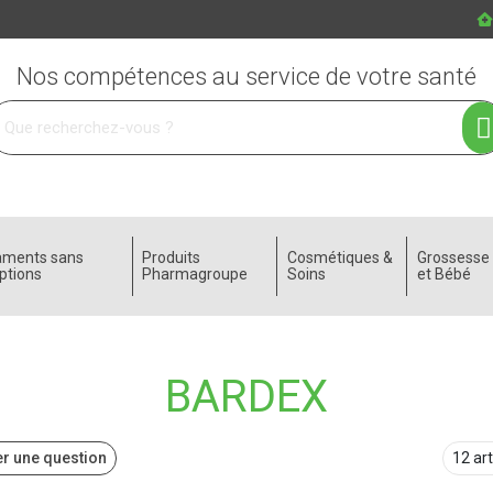
Nos compétences au service de votre santé
 service
aments sans
Produits
Cosmétiques &
Grossess
ptions
Pharmagroupe
Soins
et Bébé
BARDEX
r une question