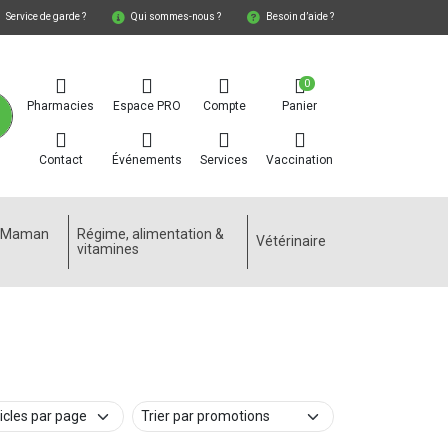
Service de garde ?
Qui sommes-nous ?
Besoin d’aide ?
0
Pharmacies
Espace PRO
Compte
Panier
Contact
Événements
Services
Vaccination
e Maman
Régime, alimentation &
Vétérinaire
vitamines