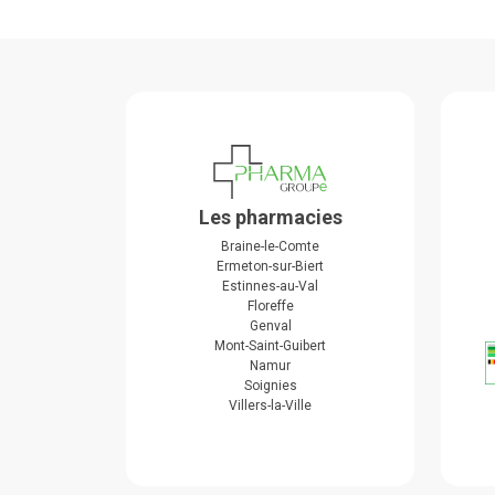
Les pharmacies
Braine-le-Comte
Ermeton-sur-Biert
Estinnes-au-Val
Floreffe
Genval
Mont-Saint-Guibert
Namur
Soignies
Villers-la-Ville