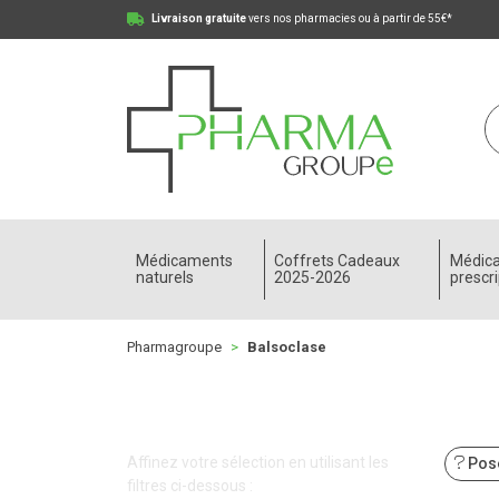
Livraison gratuite
vers nos pharmacies ou à partir de 55€*
Pharmagroupe Votre pharmacie en ligne à votre
Médicaments
Coffrets Cadeaux
Médic
naturels
2025-2026
prescri
Pharmagroupe
Balsoclase
Affinez votre sélection en utilisant les
Pose
filtres ci-dessous :