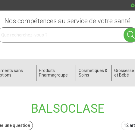
Nos compétences au service de votre santé
 service
aments sans
Produits
Cosmétiques &
Grossess
ptions
Pharmagroupe
Soins
et Bébé
BALSOCLASE
r une question