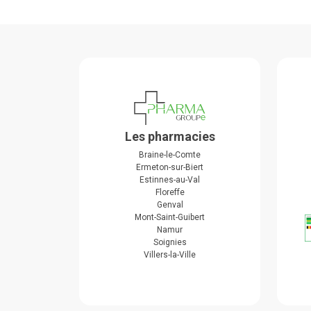
Les pharmacies
Braine-le-Comte
Ermeton-sur-Biert
Estinnes-au-Val
Floreffe
Genval
Mont-Saint-Guibert
Namur
Soignies
Villers-la-Ville