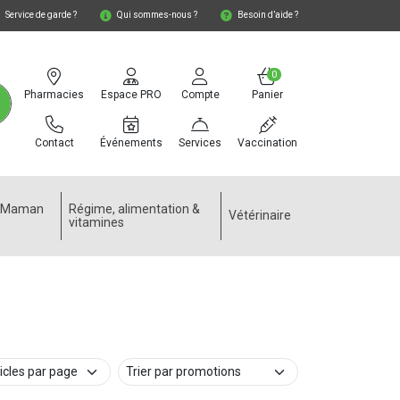
Service de garde ?
Qui sommes-nous ?
Besoin d’aide ?
0
Pharmacies
Espace PRO
Compte
Panier
Contact
Événements
Services
Vaccination
e Maman
Régime, alimentation &
Vétérinaire
vitamines