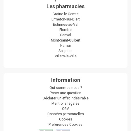
Les pharmacies
Braine-le-Comte
Ermeton-sur-Biert
Estinnes-au-Val
Floreffe
Genval
Mont-Saint-Guibert
Namur
Soignies
Villers-la-Ville
Information
Qui sommes-nous ?
Poser une question
Déclarer un effet indésirable
Mentions légales
CGV
Données personnelles
Cookies
Préférences Cookies