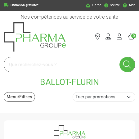
Livriason gratuite*
Garde
Société
Aide
Nos compétences au service de votre santé
0
Pharmagroupe Votre pharmacie en ligne à votre service
BALLOT-FLURIN
Menu/Filtres