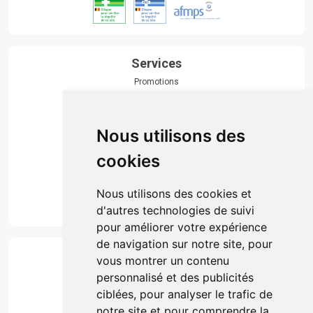
Services
Promotions
Envoi d’ordonnance
Prise de rendez-vous
Click & collect
Nous utilisons des
Actualités & conseils
Événements
cookies
Marques
Suivez-nous
Nous utilisons des cookies et
d'autres technologies de suivi
pour améliorer votre expérience
de navigation sur notre site, pour
Paiement
vous montrer un contenu
Simple, rapide et 100% sécurisé
personnalisé et des publicités
ciblées, pour analyser le trafic de
notre site et pour comprendre la