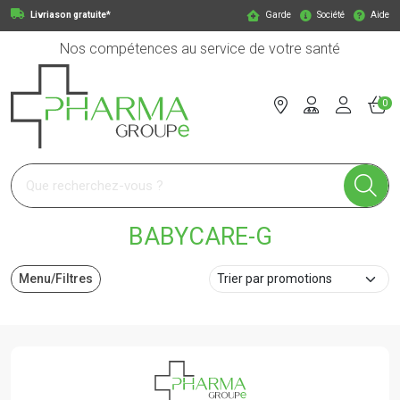
Livriason gratuite*
Garde
Société
Aide
Nos compétences au service de votre santé
0
Pharmagroupe Votre pharmacie en ligne à votre service
BABYCARE-G
Menu/Filtres