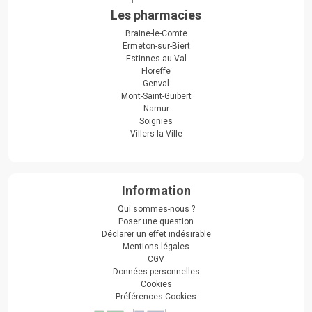
Les pharmacies
Braine-le-Comte
Ermeton-sur-Biert
Estinnes-au-Val
Floreffe
Genval
Mont-Saint-Guibert
Namur
Soignies
Villers-la-Ville
Information
Qui sommes-nous ?
Poser une question
Déclarer un effet indésirable
Mentions légales
CGV
Données personnelles
Cookies
Préférences Cookies