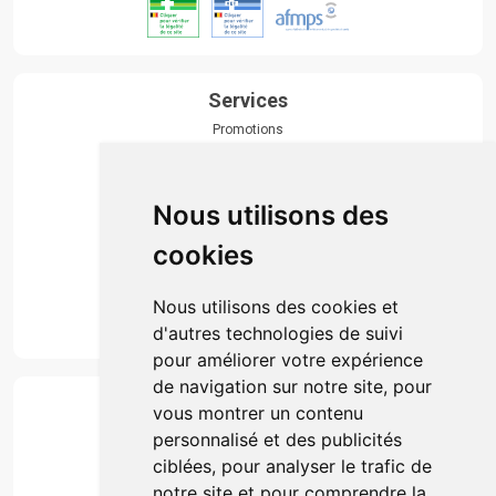
Services
Promotions
Envoi d’ordonnance
Prise de rendez-vous
Click & collect
Nous utilisons des
Actualités & conseils
Événements
cookies
Marques
Suivez-nous
Nous utilisons des cookies et
d'autres technologies de suivi
pour améliorer votre expérience
de navigation sur notre site, pour
Paiement
vous montrer un contenu
Simple, rapide et 100% sécurisé
personnalisé et des publicités
ciblées, pour analyser le trafic de
notre site et pour comprendre la