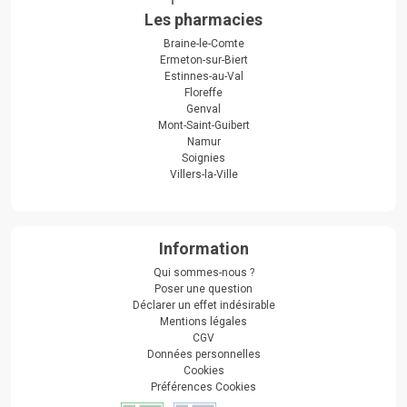
Les pharmacies
Braine-le-Comte
Ermeton-sur-Biert
Estinnes-au-Val
Floreffe
Genval
Mont-Saint-Guibert
Namur
Soignies
Villers-la-Ville
Information
Qui sommes-nous ?
Poser une question
Déclarer un effet indésirable
Mentions légales
CGV
Données personnelles
Cookies
Préférences Cookies