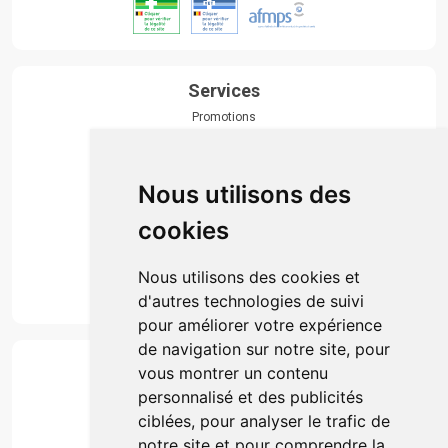
Services
Promotions
Envoi d’ordonnance
Prise de rendez-vous
Click & collect
Nous utilisons des
Actualités & conseils
Événements
cookies
Marques
Suivez-nous
Nous utilisons des cookies et
d'autres technologies de suivi
pour améliorer votre expérience
de navigation sur notre site, pour
Paiement
vous montrer un contenu
Simple, rapide et 100% sécurisé
personnalisé et des publicités
ciblées, pour analyser le trafic de
notre site et pour comprendre la