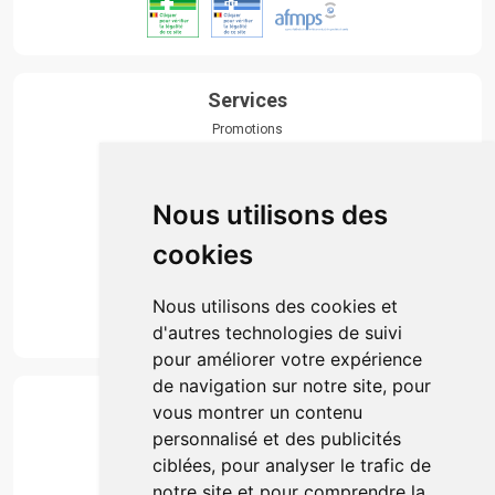
Services
Promotions
Envoi d’ordonnance
Prise de rendez-vous
Click & collect
Nous utilisons des
Actualités & conseils
Événements
cookies
Marques
Suivez-nous
Nous utilisons des cookies et
d'autres technologies de suivi
pour améliorer votre expérience
de navigation sur notre site, pour
Paiement
vous montrer un contenu
Simple, rapide et 100% sécurisé
personnalisé et des publicités
ciblées, pour analyser le trafic de
notre site et pour comprendre la