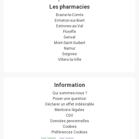
Les pharmacies
Braine-le-Comte
Ermeton-sur-Biert
Estinnes-au-Val
Floreffe
Genval
Mont-Saint-Guibert
Namur
Soignies
Villers-la-Ville
Information
Qui sommes-nous ?
Poser une question
Déclarer un effet indésirable
Mentions légales
CGV
Données personnelles
Cookies
Préférences Cookies