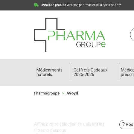
Livraison gratuite
vers nos pharmacies ou à partir de 55€*
Pharmagroupe Votre pharmacie en ligne à votre
Médicaments
Coffrets Cadeaux
Médic
naturels
2025-2026
prescri
Pharmagroupe
Avoyd
Affinez votre sélection en utilisant les
Pose
filtres ci-dessous :