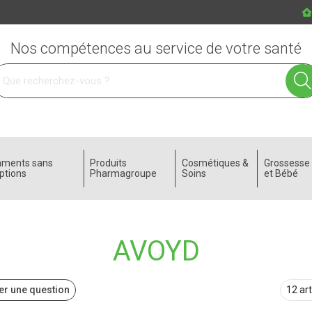
Nos compétences au service de votre santé
 service
aments sans
Produits
Cosmétiques &
Grossess
ptions
Pharmagroupe
Soins
et Bébé
AVOYD
r une question