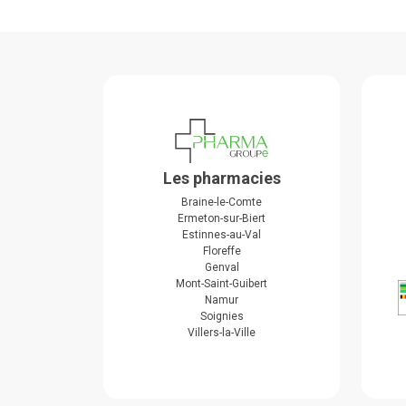
Les pharmacies
Braine-le-Comte
Ermeton-sur-Biert
Estinnes-au-Val
Floreffe
Genval
Mont-Saint-Guibert
Namur
Soignies
Villers-la-Ville