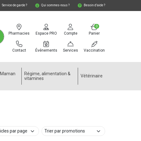
Service de garde ?
Qui sommes-nous ?
Besoin d’aide ?
0
Pharmacies
Espace PRO
Compte
Panier
Contact
Événements
Services
Vaccination
e Maman
Régime, alimentation &
Vétérinaire
vitamines