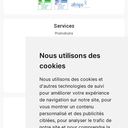
Services
Promotions
Envoi d’ordonnance
Prise de rendez-vous
Click & collect
Nous utilisons des
Actualités & conseils
Événements
cookies
Marques
Suivez-nous
Nous utilisons des cookies et
d'autres technologies de suivi
pour améliorer votre expérience
de navigation sur notre site, pour
Paiement
vous montrer un contenu
Simple, rapide et 100% sécurisé
personnalisé et des publicités
ciblées, pour analyser le trafic de
notre site et pour comprendre la