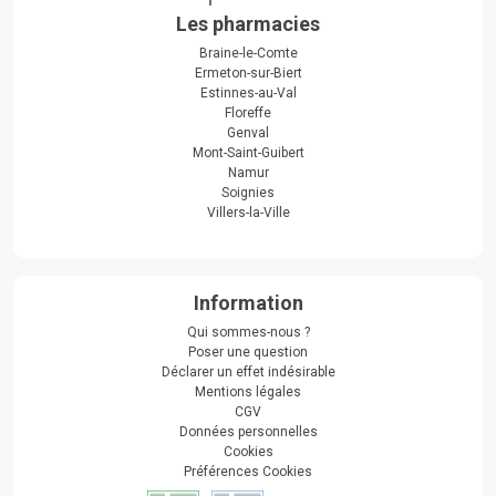
Les pharmacies
Braine-le-Comte
Ermeton-sur-Biert
Estinnes-au-Val
Floreffe
Genval
Mont-Saint-Guibert
Namur
Soignies
Villers-la-Ville
Information
Qui sommes-nous ?
Poser une question
Déclarer un effet indésirable
Mentions légales
CGV
Données personnelles
Cookies
Préférences Cookies