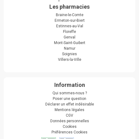
Les pharmacies
Braine-le-Comte
Ermeton-sur-Biert
Estinnes-au-Val
Floreffe
Genval
Mont-Saint-Guibert
Namur
Soignies
Villers-la-Ville
Information
Qui sommes-nous ?
Poser une question
Déclarer un effet indésirable
Mentions légales
CGV
Données personnelles
Cookies
Préférences Cookies