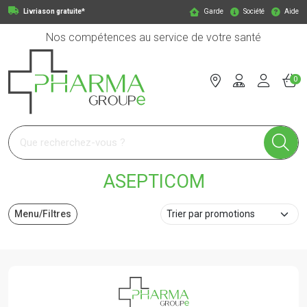
Livriason gratuite*
Garde
Société
Aide
Nos compétences au service de votre santé
0
Pharmagroupe Votre pharmacie en ligne à votre service
ASEPTICOM
Menu/Filtres