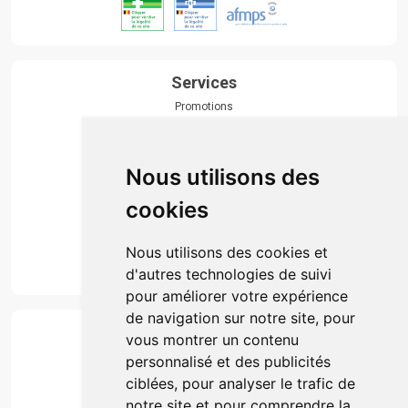
Services
Promotions
Envoi d’ordonnance
Prise de rendez-vous
Click & collect
Nous utilisons des
Actualités & conseils
Événements
cookies
Marques
Suivez-nous
Nous utilisons des cookies et
d'autres technologies de suivi
pour améliorer votre expérience
de navigation sur notre site, pour
Paiement
vous montrer un contenu
Simple, rapide et 100% sécurisé
personnalisé et des publicités
ciblées, pour analyser le trafic de
notre site et pour comprendre la