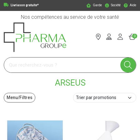
Livriason gratuite*
Garde
Société
Aide
Nos compétences au service de votre santé
0
Pharmagroupe Votre pharmacie en ligne à votre service
ARSEUS
Menu/Filtres