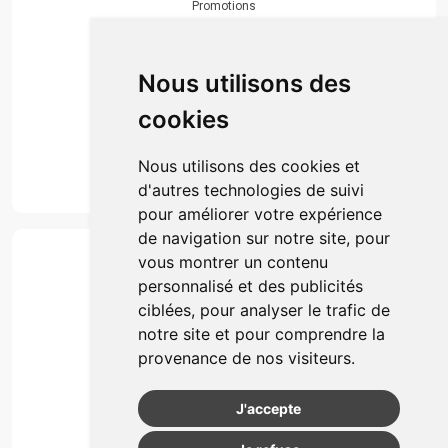
Promotions
Envoi d’ordonnance
Prise de rendez-vous
Click & collect
Nous utilisons des
Actualités & conseils
Événements
cookies
Marques
Suivez-nous
Nous utilisons des cookies et
d'autres technologies de suivi
pour améliorer votre expérience
de navigation sur notre site, pour
Paiement
vous montrer un contenu
Simple, rapide et 100% sécurisé
personnalisé et des publicités
ciblées, pour analyser le trafic de
notre site et pour comprendre la
Retrait & Livriason
provenance de nos visiteurs.
Retrait à la pharmacie
Retrait en automate ou Locker
J'accepte
Livraison chez vous