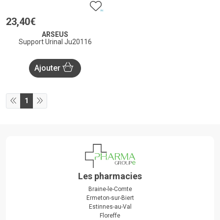
23
,
40
€
ARSEUS
Support Urinal Ju20116
Ajouter
1
Les pharmacies
Braine-le-Comte
Ermeton-sur-Biert
Estinnes-au-Val
Floreffe