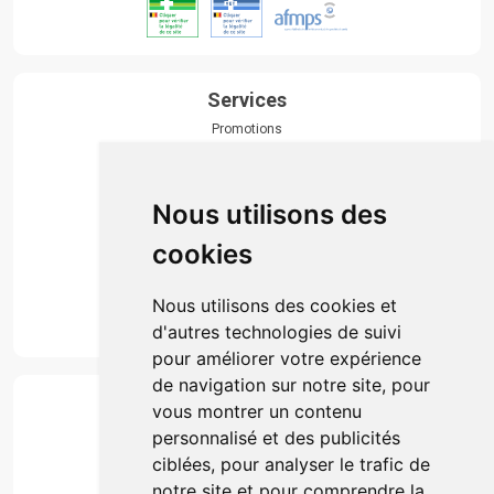
Services
Promotions
Envoi d’ordonnance
Prise de rendez-vous
Click & collect
Nous utilisons des
Actualités & conseils
Événements
cookies
Marques
Suivez-nous
Nous utilisons des cookies et
d'autres technologies de suivi
pour améliorer votre expérience
de navigation sur notre site, pour
Paiement
vous montrer un contenu
Simple, rapide et 100% sécurisé
personnalisé et des publicités
ciblées, pour analyser le trafic de
notre site et pour comprendre la