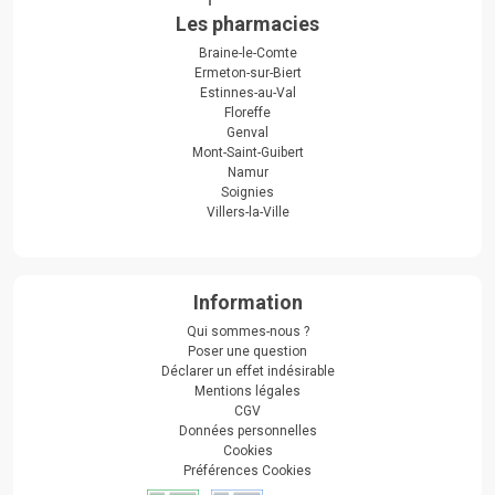
Les pharmacies
Braine-le-Comte
Ermeton-sur-Biert
Estinnes-au-Val
Floreffe
Genval
Mont-Saint-Guibert
Namur
Soignies
Villers-la-Ville
Information
Qui sommes-nous ?
Poser une question
Déclarer un effet indésirable
Mentions légales
CGV
Données personnelles
Cookies
Préférences Cookies