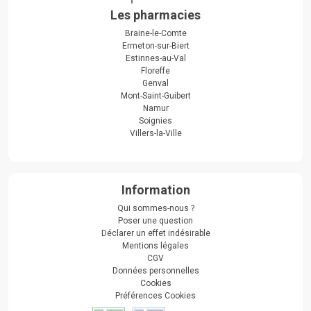
Les pharmacies
Braine-le-Comte
Ermeton-sur-Biert
Estinnes-au-Val
Floreffe
Genval
Mont-Saint-Guibert
Namur
Soignies
Villers-la-Ville
Information
Qui sommes-nous ?
Poser une question
Déclarer un effet indésirable
Mentions légales
CGV
Données personnelles
Cookies
Préférences Cookies