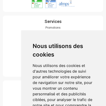
Services
Promotions
Envoi d’ordonnance
Prise de rendez-vous
Click & collect
Nous utilisons des
Actualités & conseils
Événements
cookies
Marques
Suivez-nous
Nous utilisons des cookies et
d'autres technologies de suivi
pour améliorer votre expérience
de navigation sur notre site, pour
Paiement
vous montrer un contenu
Simple, rapide et 100% sécurisé
personnalisé et des publicités
ciblées, pour analyser le trafic de
notre site et pour comprendre la