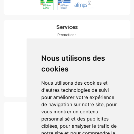
Services
Promotions
Envoi d’ordonnance
Prise de rendez-vous
Click & collect
Nous utilisons des
Actualités & conseils
Événements
cookies
Marques
Suivez-nous
Nous utilisons des cookies et
d'autres technologies de suivi
pour améliorer votre expérience
de navigation sur notre site, pour
Paiement
vous montrer un contenu
Simple, rapide et 100% sécurisé
personnalisé et des publicités
ciblées, pour analyser le trafic de
notre site et pour comprendre la