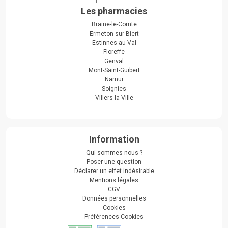
Les pharmacies
Braine-le-Comte
Ermeton-sur-Biert
Estinnes-au-Val
Floreffe
Genval
Mont-Saint-Guibert
Namur
Soignies
Villers-la-Ville
Information
Qui sommes-nous ?
Poser une question
Déclarer un effet indésirable
Mentions légales
CGV
Données personnelles
Cookies
Préférences Cookies