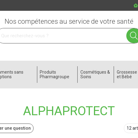
Nos compétences au service de votre santé
 service
aments sans
Produits
Cosmétiques &
Grossess
ptions
Pharmagroupe
Soins
et Bébé
ALPHAPROTECT
r une question