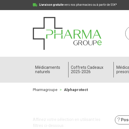
Livraison gratuite
vers nos pharmacies ou à partir de 55€*
Pharmagroupe Votre pharmacie en ligne à votre
Médicaments
Coffrets Cadeaux
Médic
naturels
2025-2026
prescri
Pharmagroupe
Alphaprotect
Affinez votre sélection en utilisant les
Pose
filtres ci-dessous :