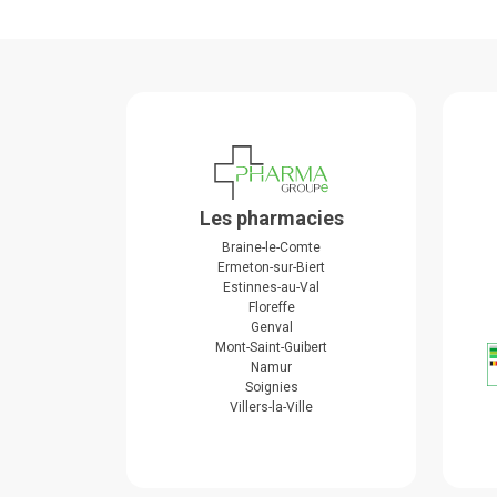
Les pharmacies
Braine-le-Comte
Ermeton-sur-Biert
Estinnes-au-Val
Floreffe
Genval
Mont-Saint-Guibert
Namur
Soignies
Villers-la-Ville