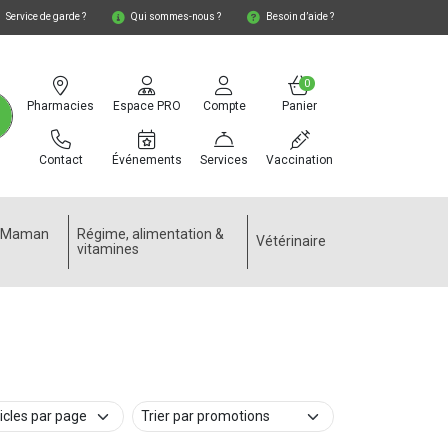
Service de garde ?
Qui sommes-nous ?
Besoin d’aide ?
0
Pharmacies
Espace PRO
Compte
Panier
Contact
Événements
Services
Vaccination
e Maman
Régime, alimentation &
Vétérinaire
vitamines